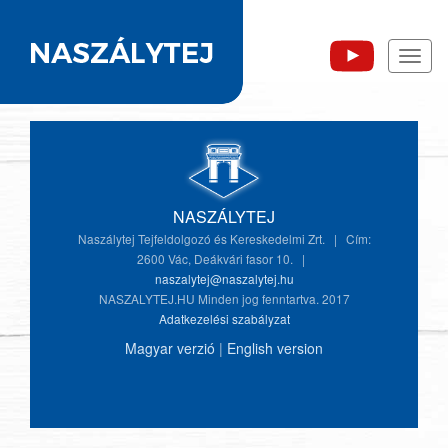
Toggl
naviga
NASZÁLYTEJ
Naszálytej Tejfeldolgozó és Kereskedelmi Zrt. | Cím:
2600 Vác, Deákvári fasor 10. |
naszalytej@naszalytej.hu
NASZALYTEJ.HU Minden jog fenntartva. 2017
Adatkezelési szabályzat
Magyar verzió
|
English version