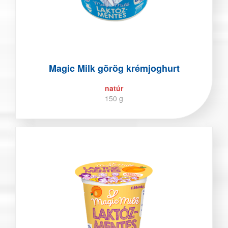
Magic Milk görög krémjoghurt
natúr
150 g