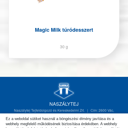
Magic Milk túródesszert
30 g
NASZÁLYTEJ
Naszálytej Tejfeldolgozó és Kereskedelmi Zrt. | Cím: 2600 Vác,
Deákvári fasor 10. |
naszalytej@naszalytej.hu
Ez a weboldal sütiket használ a böngészési élmény javítása és a
NASZALYTEJ.HU Minden jog fenntartva. 2017
webhely megfelelő működésének biztosítása érdekében. A webhely
Adatkezelési szabályzat