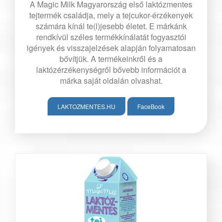
A Magic Milk Magyarország első laktózmentes
tejtermék családja, mely a tejcukor-érzékenyek
számára kínál te(l)jesebb életet. E márkánk
rendkívül széles termékkínálatát fogyasztói
igények és visszajelzések alapján folyamatosan
bővítjük. A termékeinkről és a
laktózérzékenységről bővebb információt a
márka saját oldalán olvashat.
LAKTOZMENTES.HU
FaceBook