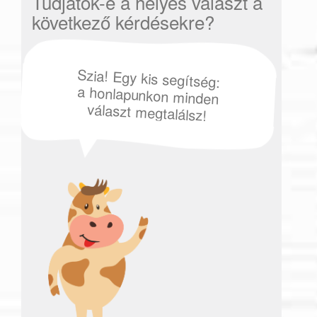
Tudjátok-e a helyes választ a
következő kérdésekre?
Szia! Egy kis segítség:
a honlapunkon minden
választ megtalálsz!