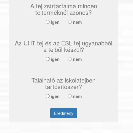
A tej zsírtartalma minden
tejterméknél azonos?
igen
nem
Az UHT tej és az ESL tej ugyanabból
a tejből készül?
igen
nem
Található az iskolatejben
tartósítószer?
igen
nem