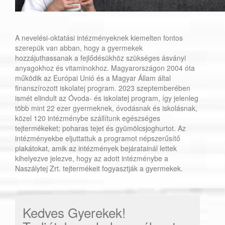
A nevelési-oktatási intézményeknek kiemelten fontos
szerepük van abban, hogy a gyermekek
hozzájuthassanak a fejlődésükhöz szükséges ásványi
anyagokhoz és vitaminokhoz. Magyarországon 2004 óta
működik az Európai Unió és a Magyar Állam által
finanszírozott iskolatej program. 2023 szeptemberében
ismét elindult az Óvoda- és iskolatej program, így jelenleg
több mint 22 ezer gyermeknek, óvodásnak és iskolásnak,
közel 120 intézménybe szállítunk egészséges
tejtermékeket; poharas tejet és gyümölcsjoghurtot. Az
intézményekbe eljuttattuk a programot népszerűsítő
plakátokat, amik az intézmények bejáratainál lettek
kihelyezve jelezve, hogy az adott intézménybe a
Naszálytej Zrt. tejtermékeit fogyasztják a gyermekek.
Kedves Gyerekek!