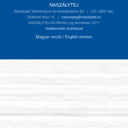
NASZÁLYTEJ
Naszálytej Tejfeldolgozó és Kereskedelmi Zrt. | Cím: 2600 Vác,
Deákvári fasor 10. |
naszalytej@naszalytej.hu
NASZALYTEJ.HU Minden jog fenntartva. 2017
Adatkezelési szabályzat
Magyar verzió
|
English version