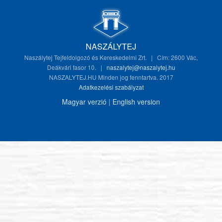
NASZÁLYTEJ
Naszálytej Tejfeldolgozó és Kereskedelmi Zrt. | Cím: 2600 Vác,
Deákvári fasor 10. |
naszalytej@naszalytej.hu
NASZALYTEJ.HU Minden jog fenntartva. 2017
Adatkezelési szabályzat
Magyar verzió
|
English version