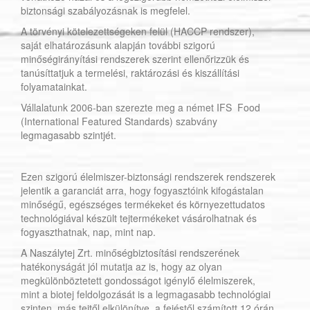
biztonsági szabályozásnak is megfelel.
A törvényi kötelezettségeken felül (HACCP rendszer),
saját elhatározásunk alapján további szigorú
minőségirányítási rendszerek szerint ellenőrizzük és
tanúsíttatjuk a termelési, raktározási és kiszállítási
folyamatainkat.
Vállalatunk 2006-ban szerezte meg a német IFS Food
(International Featured Standards) szabvány
legmagasabb szintjét.
Ezen szigorú élelmiszer-biztonsági rendszerek rendszerek
jelentik a garanciát arra, hogy fogyasztóink kifogástalan
minőségű, egészséges termékeket és környezettudatos
technológiával készült tejtermékeket vásárolhatnak és
fogyaszthatnak, nap, mint nap.
A Naszálytej Zrt. minőségbiztosítási rendszerének
hatékonyságát jól mutatja az is, hogy az olyan
megkülönböztetett gondosságot igénylő élelmiszerek,
mint a biotej feldolgozását is a legmagasabb technológiai
szinten, más tejtől elkülönítve, a fejéstől számított 12 órán