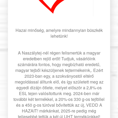
Hazai minőség, amelyre mindannyian büszkék
lehetünk!
A Naszálytej-nél régen felismertük a magyar
eredetben rejlő erőt! Tudjuk, vásárlóink
számárára fontos, hogy megbízható eredetű,
magyar tejből készüljenek tejtermékeink,. Ezért
2023-ban egy, a szokványostól eltérő
megoldással álltunk elő, és így született meg az
egyedi dizájn ötlete, melyet először a 2,8%-os
ESL tejen valósítottunk meg. 2024-ben már
további két termékkel, a 20%-os 330 g-os tejföllel
és a 450 g-os túróval bővítettük az új, VEDD A
HAZAIT! márkánkat, 2025-re pedig még
teljesebbé tettük a két új UHT termékünkkel!