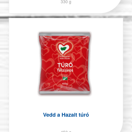
330 g
Vedd a Hazait túró
450 g