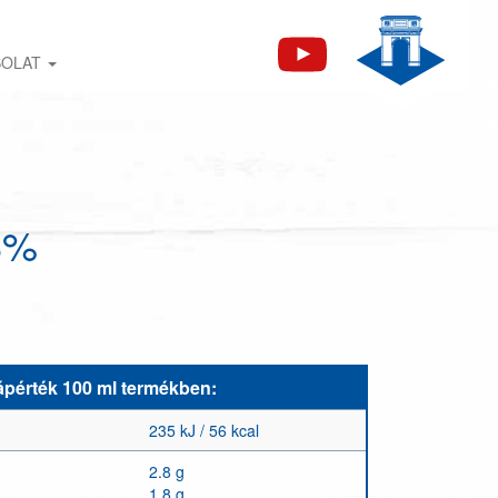
SOLAT
8%
ápérték 100 ml termékben:
235 kJ / 56 kcal
2.8 g
1.8 g