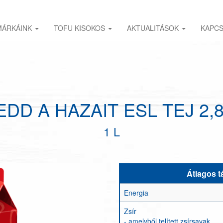
MÁRKÁINK
TOFU KISOKOS
AKTUALITÁSOK
KAPC
EDD A HAZAIT ESL TEJ 2,
1 L
Átlagos t
Energia
Zsír
- amelyből telített zsírsavak