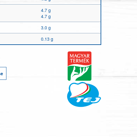
4.7 g
4.7 g
3.0 g
0.13 g
se