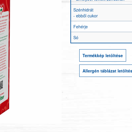
Szénhidrát
- ebből cukor
Fehérje
Só
Termékkép letöltése
Allergén táblázat letölté