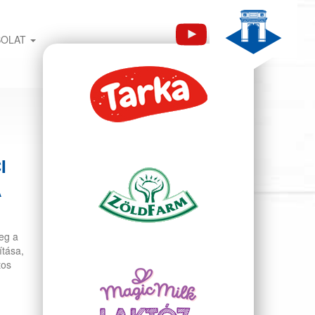
SOLAT
I
A
eg a
ítása,
tos