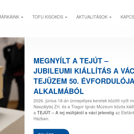
MÁRKÁINK
TOFU KISOKOS
AKTUALITÁSOK
KAPC
MEGNYÍLT A TEJÚT –
JUBILEUMI KIÁLLÍTÁS A VÁC
TEJÜZEM 50. ÉVFORDULÓJ
ALKALMÁBÓL
2026. június 18-án ünnepélyes keretek között nyílt m
Naszálytej Zrt. és a Tragor Ignác Múzeum közös kiáll
a
TEJÚT – A tej múltjától a váci jelenéig
az Elefán
Házban.