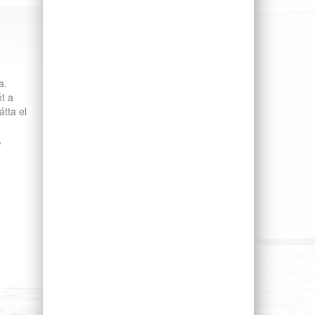
a.
t a
tta el
,