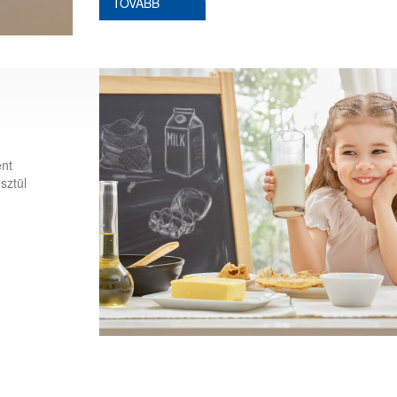
TOVÁBB
ént
sztül