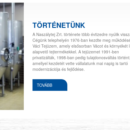
TÖRTÉNETÜNK
A Naszálytej Zrt. története több évtizedre nyúlik vissz
Cégünk telephelyén 1976-ban kezdte meg működésé
Váci Tejüzem, amely elsősorban Vácot és környékét lá
alapvető tejtermékekkel. A tejüzemet 1991-ben
privatizálták, 1998-ban pedig tulajdonosváltás történt
amellyel kezdetét vette vállalatunk mai napig is tartó
modernizációja és fejlődése.
TOVÁBB