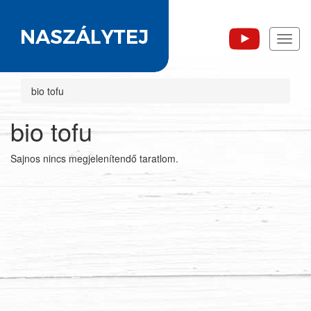
Toggl
naviga
bio tofu
bio tofu
Sajnos nincs megjelenítendő taratlom.