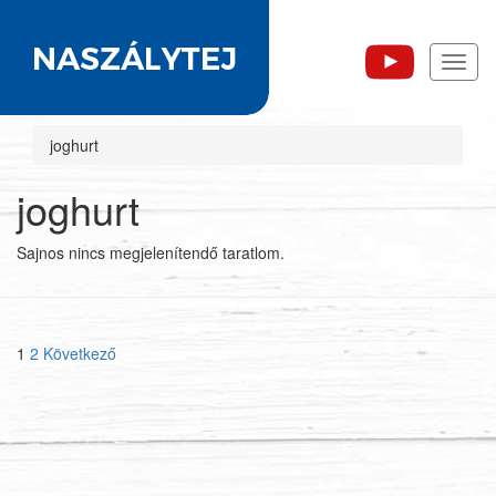
Toggl
naviga
joghurt
joghurt
Sajnos nincs megjelenítendő taratlom.
Bejegyzések
1
2
Következő
lapozása