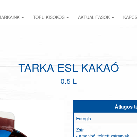
MÁRKÁINK
TOFU KISOKOS
AKTUALITÁSOK
KAPC
TARKA ESL KAKAÓ
0.5 L
Átlagos t
Energia
Zsír
- amelyből telített zsírsavak