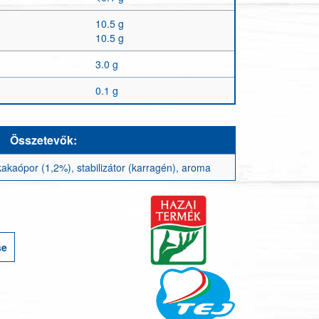
10.5 g
10.5 g
3.0 g
0.1 g
Összetevők:
 kakaópor (1,2%), stabilizátor (karragén), aroma
se