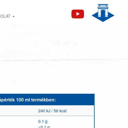
SOLAT
ápérték 100 ml termékben:
240 kJ / 56 kcal
0.1 g
<0.1 g