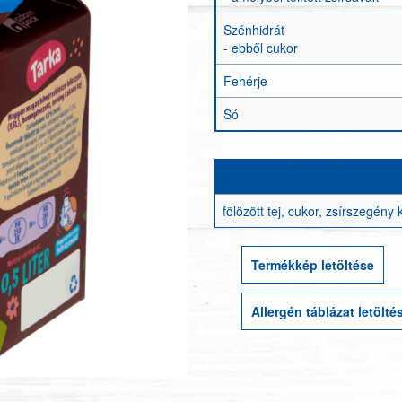
Szénhidrát
- ebből cukor
Fehérje
Só
fölözött tej, cukor, zsírszegény
Termékkép letöltése
Allergén táblázat letölté