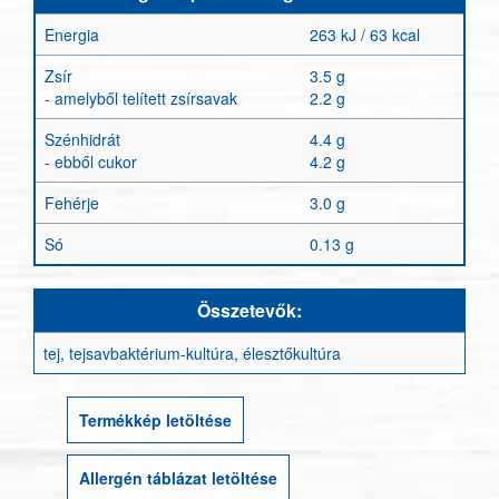
Energia
263 kJ / 63 kcal
Zsír
3.5 g
- amelyből telített zsírsavak
2.2 g
Szénhidrát
4.4 g
- ebből cukor
4.2 g
Fehérje
3.0 g
Só
0.13 g
Összetevők:
tej, tejsavbaktérium-kultúra, élesztőkultúra
Termékkép letöltése
Allergén táblázat letöltése