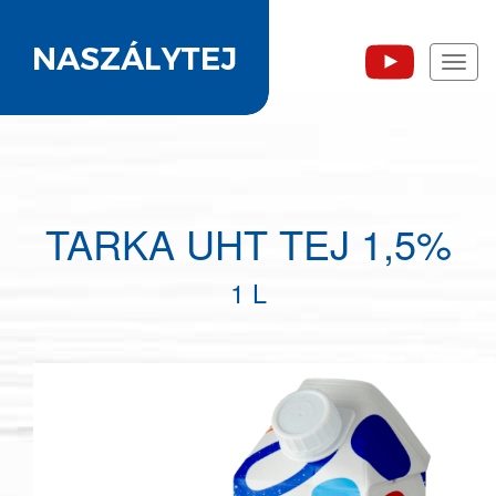
Toggl
naviga
TARKA UHT TEJ 1,5%
1 L