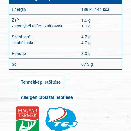
Energia
186 kJ / 44 kcal
Zsír
1.5 g
- amelyből telített zsírsavak
1.0 g
Szénhidrát
4.7 g
- ebből cukor
4.7 g
Fehérje
3.0 g
Só
0.13 g
Termékkép letöltése
Allergén táblázat letöltése