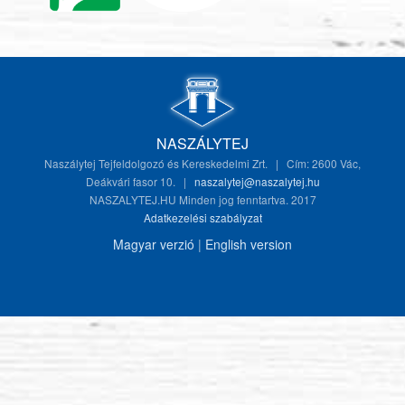
NASZÁLYTEJ
Naszálytej Tejfeldolgozó és Kereskedelmi Zrt. | Cím: 2600 Vác,
Deákvári fasor 10. |
naszalytej@naszalytej.hu
NASZALYTEJ.HU Minden jog fenntartva. 2017
Adatkezelési szabályzat
Magyar verzió
|
English version