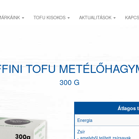
MÁRKÁINK
TOFU KISOKOS
AKTUALITÁSOK
KAPC
FFINI TOFU METÉLŐHAGY
300 G
Átlagos 
Energia
Zsír
- amelyből telített zsírsavak