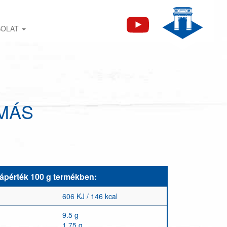
SOLAT
MÁS
tápérték 100 g termékben:
606 KJ / 146 kcal
9.5 g
1.75 g