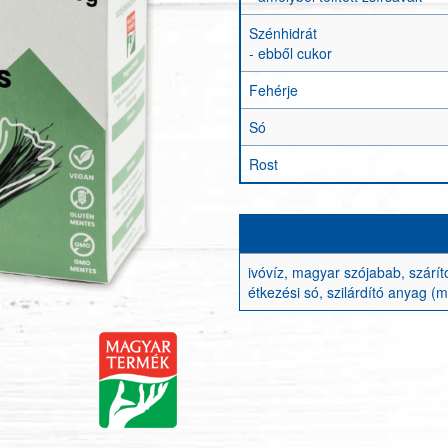
Szénhidrát
- ebből cukor
Fehérje
Só
Rost
ivóvíz, magyar szójabab, szár
étkezési só, szilárdító anyag (