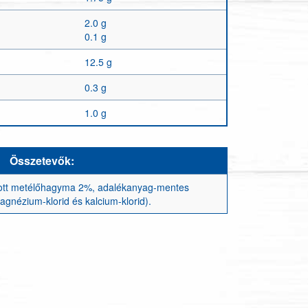
2.0 g
0.1 g
12.5 g
0.3 g
1.0 g
Összetevők:
ított metélőhagyma 2%, adalékanyag-mentes
magnézium-klorid és kalcium-klorid).