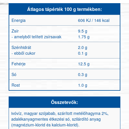
Átlagos tápérték 100 g termékben:
Energia
606 KJ / 146 kcal
Zsír
9.5 g
- amelyből telített zsírsavak
1.75 g
Szénhidrát
2.0 g
- ebből cukor
0.1 g
Fehérje
12.5 g
Só
0.3 g
Rost
1.0 g
Összetevők:
ivóvíz, magyar szójabab, szárított metélőhagyma 2%,
adalékanyagmentes étkezési só, szilárdító anyag
(magnézium-klorid és kalcium-klorid).