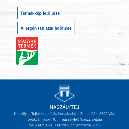
Termékkép letöltése
Allergén táblázat letöltése
NASZÁLYTEJ
Naszálytej Tejfeldolgozó és Kereskedelmi Zrt. | Cím: 2600 Vác,
Deákvári fasor 10. |
naszalytej@naszalytej.hu
NASZALYTEJ.HU Minden jog fenntartva. 2017