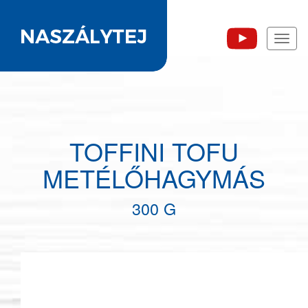
Toggl
naviga
TOFFINI TOFU
METÉLŐHAGYMÁS
300 G