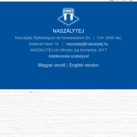
NASZÁLYTEJ
Naszálytej Tejfeldolgozó és Kereskedelmi Zrt. | Cím: 2600 Vác,
Deákvári fasor 10. |
naszalytej@naszalytej.hu
NASZALYTEJ.HU Minden jog fenntartva. 2017
Adatkezelési szabályzat
Magyar verzió
|
English version