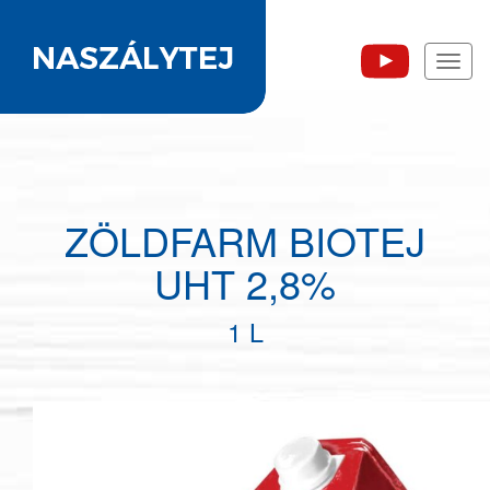
Toggl
naviga
ZÖLDFARM BIOTEJ
UHT 2,8%
1 L