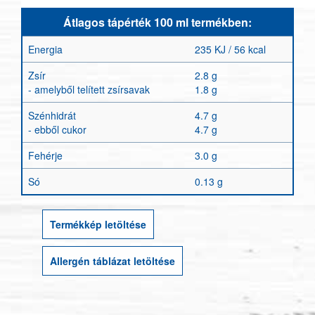
Átlagos tápérték 100 ml termékben:
Energia
235 KJ / 56 kcal
Zsír
2.8 g
- amelyből telített zsírsavak
1.8 g
Szénhidrát
4.7 g
- ebből cukor
4.7 g
Fehérje
3.0 g
Só
0.13 g
Termékkép letöltése
Allergén táblázat letöltése