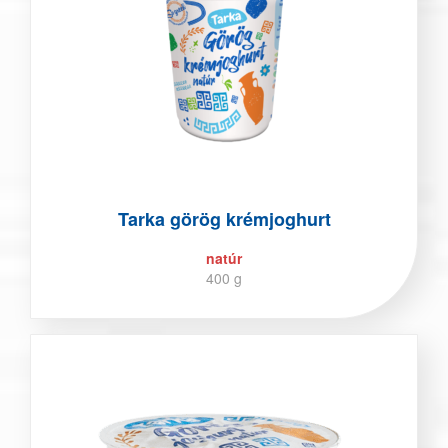
Tarka görög krémjoghurt
natúr
400 g