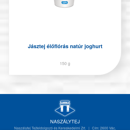
Jásztej élőflórás natúr joghurt
150 g
NASZÁLYTEJ
Naszálytej Tejfeldolgozó és Kereskedelmi Zrt. | Cím: 2600 Vác,