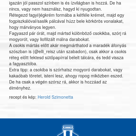
igazán jól passzol színben is és ízvilágban is hozzá. De ha
nincs, vagy nem használsz, hagyd ki nyugodtan.
Rétegezd fagyi/jégkrém formába a kétféle krémet, majd egy
fogpiszkálóval/saslik pálcával húzz bele körkörös vonalakat,
hogy márványos legyen.
Fagyaszd pár órát, majd mártsd különböző csokikba, szórj rá
mogyorót, vagy liofilizált málna darabokat.
A csokis mártás előtt akár megmárthatod a maradék áfonyás
szószban is (@elli_reisz után szabadon), csak akkor a csokis
réteg előtt fektesd sütőpapírral bélelt tálcára, és tedd vissza
a fagyasztóba.
Extra tipp: a csokiba is szórhatsz mogyoró darabokat, vagy
kakaóbab töretet, isteni lesz, ahogy ropog miközben eszed.
De ha csak a végén szórsz rá, akkor is hozzáad az
élményhez.
recept és kép:
Herold Szimonetta