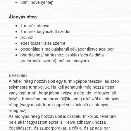
30ml növényi "tej"
Áfonyás réteg
1 marék áfonya
1 marék fagyasztott szeder
pici víz
édesítőszer ízlés szerint
opcionàlis: 1 mokkáskanál céklapor illetve acai por.
bhorítàshoz/màrtàshoz: csokik (ízlés és diéta
preferencia szerint), málna, mogyoró
Elkészítés:
A fehér réteg hozzávalóit egy turmixgépbe tesszük, és szép
selymesre turmixoljuk. Ha kell adhatunk még hozzá “tejet,
vagy joghurtot”, hogy jobban vigye a gép, de ne legyen túl
folyós. Kancsóba, pohárba töltjük, amíg elkészül az áfonyás
réteg (vagy másik turmxigépet veszünk elő az áfonyás
réteghez).
Az áfonyás réteg hozzávalóit is összeturmixoljuk, tehetünk
bele akár fagyasztott epret is, illetve adhatunk hozzá
édesítőszert, és szuperporokat, a cékla, és az acai por