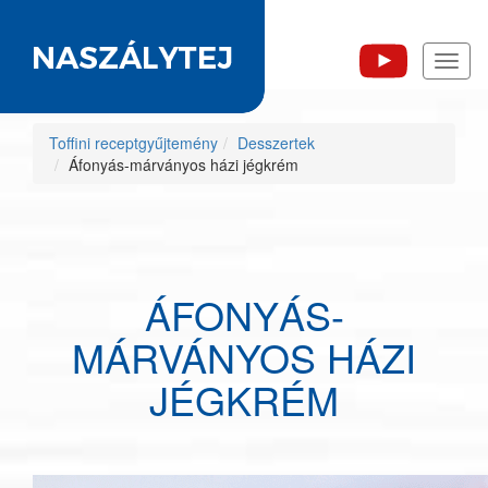
Toggl
naviga
Toffini receptgyűjtemény
Desszertek
Áfonyás-márványos házi jégkrém
ÁFONYÁS-
MÁRVÁNYOS HÁZI
JÉGKRÉM