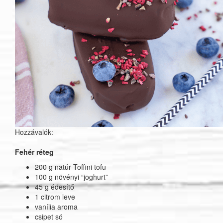
Hozzávalók:
Fehér réteg
200 g natúr Toffini tofu
100 g növényi “joghurt”
45 g édesítő
1 citrom leve
vanília aroma
csipet só