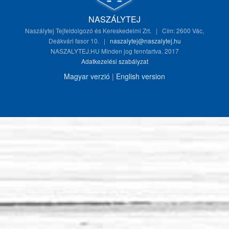
NASZÁLYTEJ
Naszálytej Tejfeldolgozó és Kereskedelmi Zrt. | Cím: 2600 Vác,
Deákvári fasor 10. |
naszalytej@naszalytej.hu
NASZALYTEJ.HU Minden jog fenntartva. 2017
Adatkezelési szabályzat
Magyar verzió
|
English version