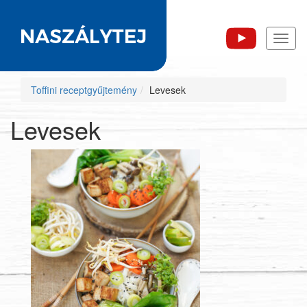
Toggl
naviga
Toffini receptgyűjtemény
Levesek
Levesek