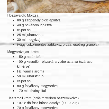
Hozzávalók: Morzsa
60 g zabpehely picit lepiritva
40 g pekándió lepiritva
csipet só
25 ml juharszirup
30 ml mogyivaj
(vagy cukormentes zabkeksz orzsa, esetreg granola)
Mogyoróvajas krém
150 g natúr tofu
100 g kesudió - éjszakára vízbe áztatva (szárazon
kimérve)
Pici vanília aroma
50 ml juharszirup
csipet só
80 g folyékony mogyoróvaj
170 ml növényi ital
Karamell krém (erős mixerben összemixelve)
10-12 db friss húsos datolya (110-120g)
70 g folyékony mogyoróvaj