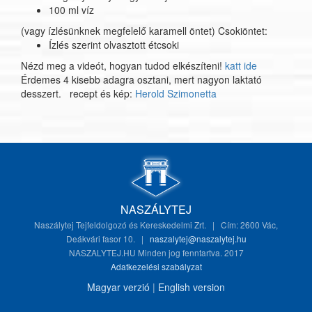
100 ml víz
(vagy ízlésünknek megfelelő karamell öntet) Csokiöntet:
Ízlés szerint olvasztott étcsoki
Nézd meg a videót, hogyan tudod elkészíteni!
katt ide
Érdemes 4 kisebb adagra osztani, mert nagyon laktató
desszert. recept és kép:
Herold Szimonetta
NASZÁLYTEJ
Naszálytej Tejfeldolgozó és Kereskedelmi Zrt. | Cím: 2600 Vác,
Deákvári fasor 10. |
naszalytej@naszalytej.hu
NASZALYTEJ.HU Minden jog fenntartva. 2017
Adatkezelési szabályzat
Magyar verzió
|
English version