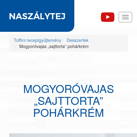
Toggl
naviga
Toffini receptgyűjtemény
Desszertek
Mogyoróvajas „sajttorta” pohárkrém
MOGYORÓVAJAS
„SAJTTORTA”
POHÁRKRÉM